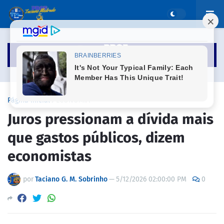
Página inicial
ECONOMIA
Juros pressionam a dívida mais
que gastos públicos, dizem
economistas
por
Taciano G. M. Sobrinho
—
5/12/2026 02:00:00 PM
0