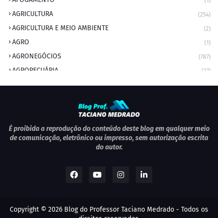
(1)
AGRICULTURA
(254)
AGRICULTURA E MEIO AMBIENTE
(2)
AGRO
(1)
AGRONEGÓCIOS
(787)
AGROPECUÁRIA
(37)
AMBIENTE
(9)
ANIVERSARIANTE DO DIA
(2)
ANIVERSÁRIO DA CIDADE
(2)
ANIVERSÁRIOS
(1)
É proibida a reprodução do conteúdo deste blog em qualquer meio
de comunicação, eletrônico ou impresso, sem autorização escrita
APEXBRASIL
(1)
do autor.
artigo
(5)
ARTIGOS
(339)
ARTIGOS JURÍDICOS
(17)
AS RAPIDINHAS DO PROFESSOR
(1)
Copyright ©
2026
Blog do Professor Taciano Medrado
- Todos os
AVIAÇÃO
(1)