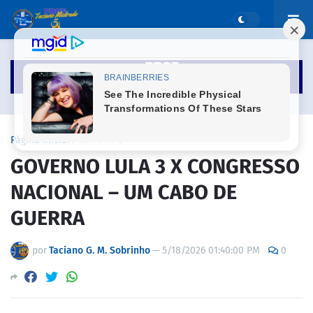
Página inicial
EDITORIAL
GOVERNO LULA 3 X CONGRESSO
NACIONAL – UM CABO DE
GUERRA
por
Taciano G. M. Sobrinho
—
5/18/2026 01:40:00 PM
0