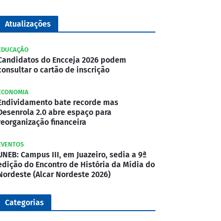
Atualizações
EDUCAÇÃO
Candidatos do Encceja 2026 podem
consultar o cartão de inscrição
ECONOMIA
Endividamento bate recorde mas
Desenrola 2.0 abre espaço para
reorganização financeira
EVENTOS
UNEB: Campus III, em Juazeiro, sedia a 9ª
edição do Encontro de História da Mídia do
Nordeste (Alcar Nordeste 2026)
Categorias