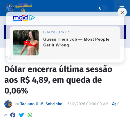
Página inicial
ECONOMIA
Dólar encerra última sessão
aos R$ 4,89, em queda de
0,06%
por
Taciano G. M. Sobrinho
—
5/12/2026 08:00:00 AM
0