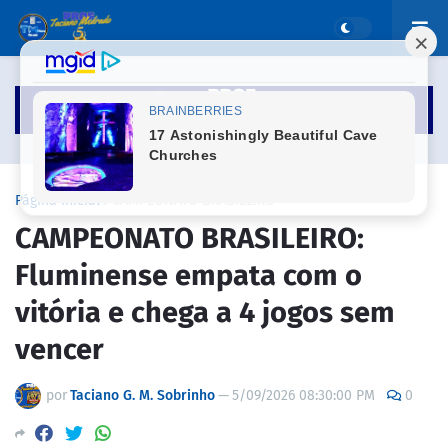
Página inicial
CAMPEONATO BRASILEIRO
CAMPEONATO BRASILEIRO:
Fluminense empata com o
vitória e chega a 4 jogos sem
vencer
por
Taciano G. M. Sobrinho
—
5/09/2026 08:30:00 PM
0