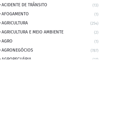
ACIDENTE DE TRÂNSITO
(13)
AFOGAMENTO
(1)
AGRICULTURA
(254)
AGRICULTURA E MEIO AMBIENTE
(2)
AGRO
(1)
AGRONEGÓCIOS
(787)
AGROPECUÁRIA
(37)
AMBIENTE
(9)
ANIVERSARIANTE DO DIA
(2)
ANIVERSÁRIO DA CIDADE
(2)
ANIVERSÁRIOS
(1)
APEXBRASIL
(1)
artigo
(5)
ARTIGOS
(339)
ARTIGOS JURÍDICOS
(17)