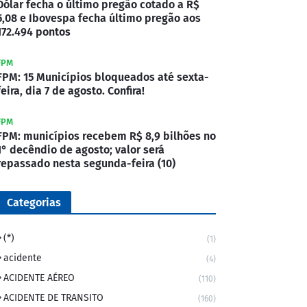
Dólar fecha o último pregão cotado a R$
5,08 e Ibovespa fecha último pregão aos
172.494 pontos
FPM
FPM: 15 Municípios bloqueados até sexta-
feira, dia 7 de agosto. Confira!
FPM
FPM: municípios recebem R$ 8,9 bilhões no
1° decêndio de agosto; valor será
repassado nesta segunda-feira (10)
Categorias
(*)
(1)
acidente
(4)
ACIDENTE AÉREO
(110)
ACIDENTE DE TRANSITO
(160)