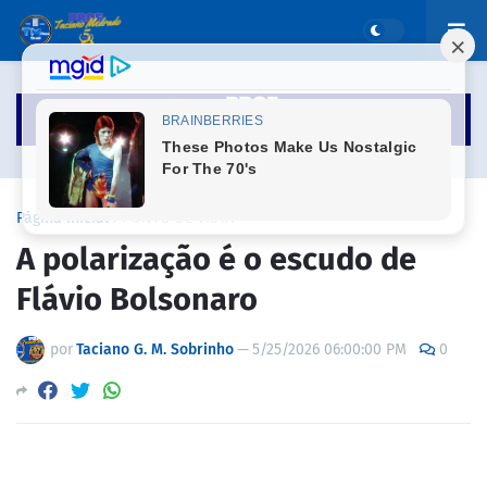
Página inicial
PONTO DE VISTA
A polarização é o escudo de
Flávio Bolsonaro
por
Taciano G. M. Sobrinho
—
5/25/2026 06:00:00 PM
0