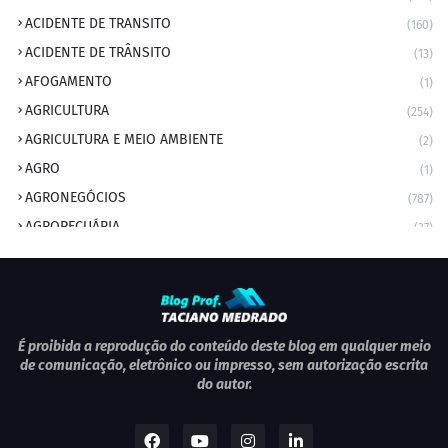
ACIDENTE DE TRANSITO
(160)
ACIDENTE DE TRÂNSITO
(13)
AFOGAMENTO
(1)
AGRICULTURA
(254)
AGRICULTURA E MEIO AMBIENTE
(2)
AGRO
(1)
AGRONEGÓCIOS
(787)
AGROPECUÁRIA
(37)
AMBIENTE
(9)
ANIVERSARIANTE DO DIA
(2)
ANIVERSÁRIO DA CIDADE
(2)
ANIVERSÁRIOS
(1)
É proibida a reprodução do conteúdo deste blog em qualquer meio
de comunicação, eletrônico ou impresso, sem autorização escrita
APEXBRASIL
(1)
do autor.
artigo
(5)
ARTIGOS
(339)