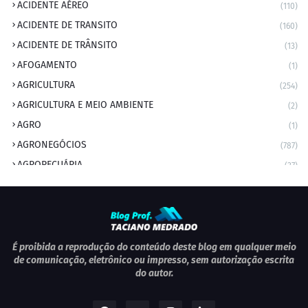
ACIDENTE AÉREO
(110)
ACIDENTE DE TRANSITO
(160)
ACIDENTE DE TRÂNSITO
(13)
AFOGAMENTO
(1)
AGRICULTURA
(254)
AGRICULTURA E MEIO AMBIENTE
(2)
AGRO
(1)
AGRONEGÓCIOS
(787)
AGROPECUÁRIA
(37)
AMBIENTE
(9)
ANIVERSARIANTE DO DIA
(2)
ANIVERSÁRIO DA CIDADE
(2)
ANIVERSÁRIOS
(1)
É proibida a reprodução do conteúdo deste blog em qualquer meio
de comunicação, eletrônico ou impresso, sem autorização escrita
APEXBRASIL
(1)
do autor.
artigo
(5)
ARTIGOS
(339)