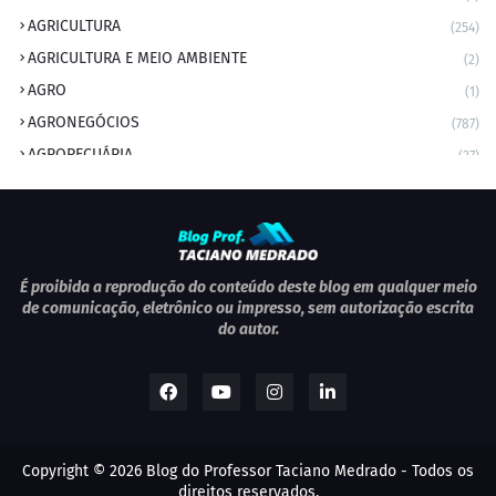
AGRICULTURA
(254)
AGRICULTURA E MEIO AMBIENTE
(2)
AGRO
(1)
AGRONEGÓCIOS
(787)
AGROPECUÁRIA
(37)
AMBIENTE
(9)
ANIVERSARIANTE DO DIA
(2)
ANIVERSÁRIO DA CIDADE
(2)
ANIVERSÁRIOS
(1)
É proibida a reprodução do conteúdo deste blog em qualquer meio
de comunicação, eletrônico ou impresso, sem autorização escrita
APEXBRASIL
(1)
do autor.
artigo
(5)
ARTIGOS
(339)
ARTIGOS JURÍDICOS
(17)
AS RAPIDINHAS DO PROFESSOR
(1)
Copyright ©
2026
Blog do Professor Taciano Medrado
- Todos os
AVIAÇÃO
(1)
direitos reservados.