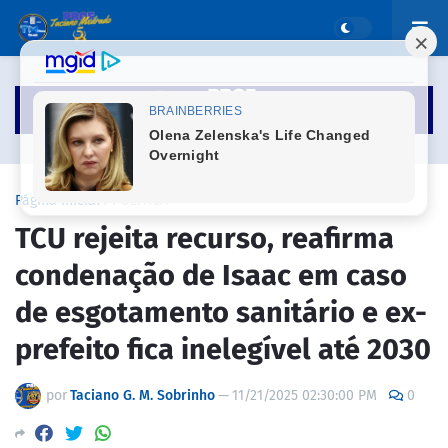
Página inicial
POLÍTICA
TCU rejeita recurso, reafirma
condenação de Isaac em caso
de esgotamento sanitário e ex-
prefeito fica inelegível até 2030
por
Taciano G. M. Sobrinho
—
11/21/2025 02:30:00 PM
0