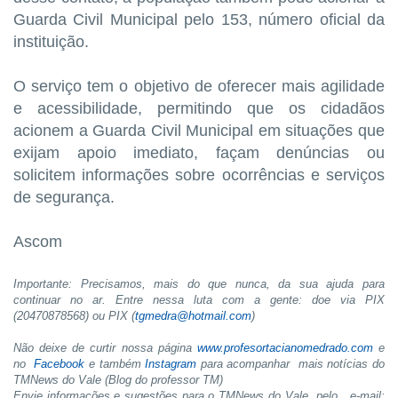
Guarda Civil Municipal pelo 153, número oficial da
instituição.
O serviço tem o objetivo de oferecer mais agilidade
e acessibilidade, permitindo que os cidadãos
acionem a Guarda Civil Municipal em situações que
exijam apoio imediato, façam denúncias ou
solicitem informações sobre ocorrências e serviços
de segurança.
Ascom
Importante: Precisamos, mais do que nunca, da sua ajuda para
continuar no ar. Entre nessa luta com a gente: doe via PIX
(20470878568) ou PIX (
tgmedra@hotmail.com
)
Não deixe de curtir nossa página
www.profesortacianomedrado.com
e
no
Facebook
e também
Instagram
para acompanhar mais notícias do
TMNews do Vale (Blog do professor TM)
Envie informações e sugestões para o TMNews do Vale pelo e-mail: