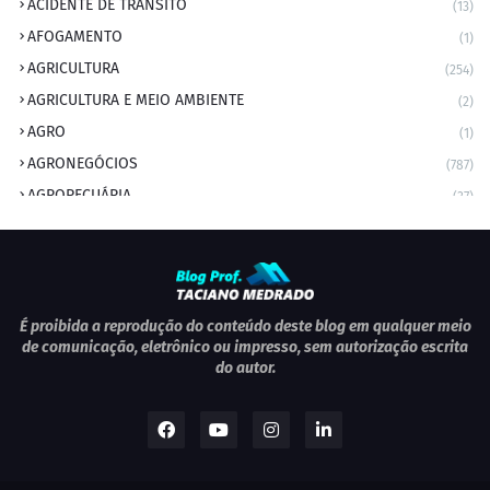
ACIDENTE DE TRÂNSITO
(13)
AFOGAMENTO
(1)
AGRICULTURA
(254)
AGRICULTURA E MEIO AMBIENTE
(2)
AGRO
(1)
AGRONEGÓCIOS
(787)
AGROPECUÁRIA
(37)
AMBIENTE
(9)
ANIVERSARIANTE DO DIA
(2)
ANIVERSÁRIO DA CIDADE
(2)
ANIVERSÁRIOS
(1)
É proibida a reprodução do conteúdo deste blog em qualquer meio
de comunicação, eletrônico ou impresso, sem autorização escrita
APEXBRASIL
(1)
do autor.
artigo
(5)
ARTIGOS
(339)
ARTIGOS JURÍDICOS
(17)
AS RAPIDINHAS DO PROFESSOR
(1)