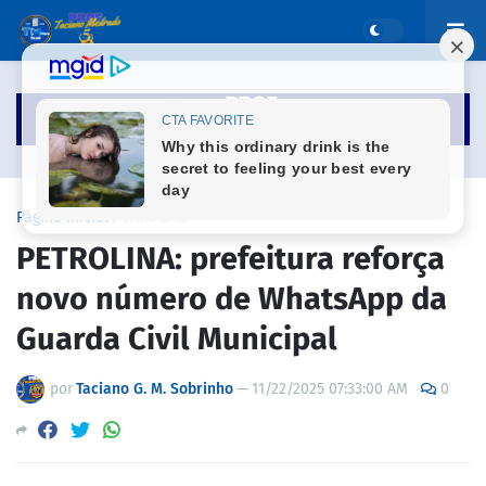
Página inicial
VARIADAS
PETROLINA: prefeitura reforça
novo número de WhatsApp da
Guarda Civil Municipal
por
Taciano G. M. Sobrinho
—
11/22/2025 07:33:00 AM
0