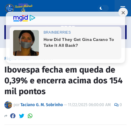
Página inicial
ECONOMIA
Ibovespa fecha em queda de
0,39% e encerra acima dos 154
mil pontos
por
Taciano G. M. Sobrinho
—
11/22/2025 06:00:00 AM
0