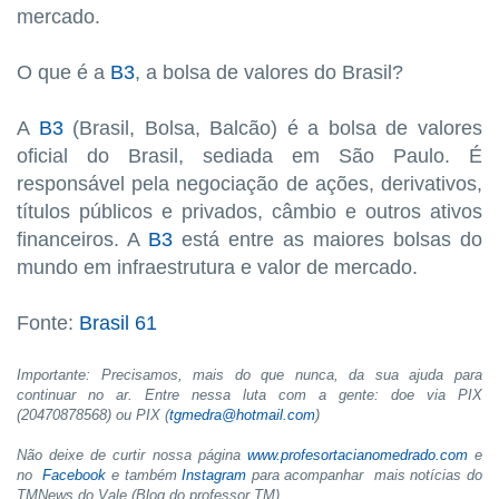
mercado.
O que é a
B3
, a bolsa de valores do Brasil?
A
B3
(Brasil, Bolsa, Balcão) é a bolsa de valores
oficial do Brasil, sediada em São Paulo. É
responsável pela negociação de ações, derivativos,
títulos públicos e privados, câmbio e outros ativos
financeiros. A
B3
está entre as maiores bolsas do
mundo em infraestrutura e valor de mercado.
Fonte:
Brasil 61
Importante: Precisamos, mais do que nunca, da sua ajuda para
continuar no ar. Entre nessa luta com a gente: doe via PIX
(20470878568) ou PIX (
tgmedra@hotmail.com
)
Não deixe de curtir nossa página
www.profesortacianomedrado.com
e
no
Facebook
e também
Instagram
para acompanhar mais notícias do
TMNews do Vale (Blog do professor TM)