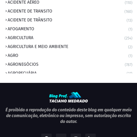
ACIDENTE AÉREO
(110)
ACIDENTE DE TRANSITO
(160)
ACIDENTE DE TRÂNSITO
(13)
AFOGAMENTO
(1)
AGRICULTURA
(254)
AGRICULTURA E MEIO AMBIENTE
(2)
AGRO
(1)
AGRONEGÓCIOS
(787)
AGROPECUÁRIA
(37)
AMBIENTE
(9)
ANIVERSARIANTE DO DIA
(2)
ANIVERSÁRIO DA CIDADE
(2)
ANIVERSÁRIOS
(1)
É proibida a reprodução do conteúdo deste blog em qualquer meio
de comunicação, eletrônico ou impresso, sem autorização escrita
APEXBRASIL
(1)
do autor.
artigo
(5)
ARTIGOS
(339)