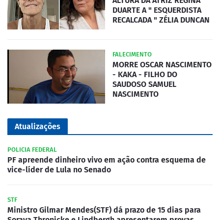
ALTURA DA ATRIZ REGINA
DUARTE A " ESQUERDISTA
RECALCADA " ZÉLIA DUNCAN
FALECIMENTO
MORRE OSCAR NASCIMENTO
- KAKA - FILHO DO
SAUDOSO SAMUEL
NASCIMENTO
Atualizações
POLICIA FEDERAL
PF apreende dinheiro vivo em ação contra esquema de
vice-líder de Lula no Senado
STF
Ministro Gilmar Mendes(STF) dá prazo de 15 dias para
Soraya Thronicke e Lindbergh apresentarem provas