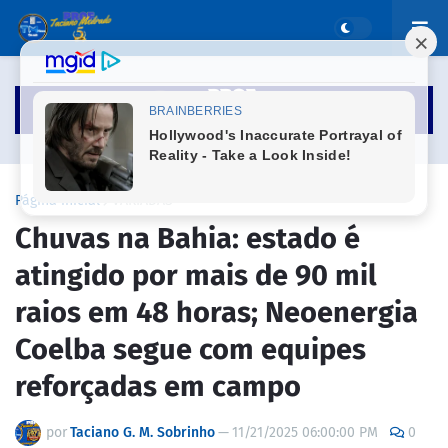
Página inicial
VARIADAS
Chuvas na Bahia: estado é
atingido por mais de 90 mil
raios em 48 horas; Neoenergia
Coelba segue com equipes
reforçadas em campo
por
Taciano G. M. Sobrinho
—
11/21/2025 06:00:00 PM
0