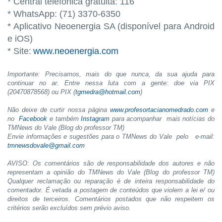
* Central telefônica gratuita: 116
* WhatsApp: (71) 3370-6350
* Aplicativo Neoenergia SA (disponível para Android
e iOS)
* Site:
www.neoenergia.com
Importante: Precisamos, mais do que nunca, da sua ajuda para
continuar no ar. Entre nessa luta com a gente: doe via PIX
(20470878568) ou PIX (
tgmedra@hotmail.com
)
Não deixe de curtir nossa página
www.profesortacianomedrado.com
e
no
Facebook
e também
Instagram
para acompanhar mais notícias do
TMNews do Vale (Blog do professor TM)
Envie informações e sugestões para o TMNews do Vale pelo e-mail:
tmnewsdovale@gmail.com
AVISO: Os comentários são de responsabilidade dos autores e não
representam a opinião do TMNews do Vale (Blog do professor TM)
Qualquer reclamação ou reparação é de inteira responsabilidade do
comentador. É vetada a postagem de conteúdos que violem a lei e/ ou
direitos de terceiros. Comentários postados que não respeitem os
critérios serão excluídos sem prévio aviso.