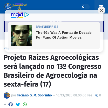
Página inicial
EVENTOS
Projeto Raízes Agroecológicas
será lançado no 13º Congresso
Brasileiro de Agroecologia na
sexta-feira (17)
por
Taciano G. M. Sobrinho
—
10/13/2025 08:00:00 PM
0