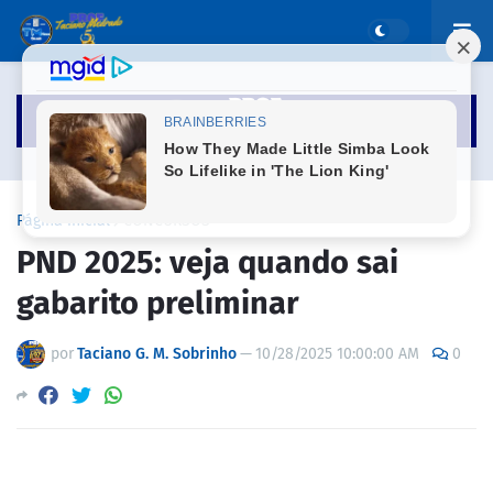
Página inicial
CONCURSOS
PND 2025: veja quando sai
gabarito preliminar
por
Taciano G. M. Sobrinho
—
10/28/2025 10:00:00 AM
0