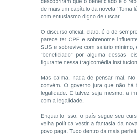
descobriram que o beneficiado é o rebe
de mais um capítulo da novela “Toma lá
com entusiasmo digno de Oscar.
O discurso oficial, claro, é o de semp
parece ter CPF e sobrenome influente
SUS e sobrevive com salário mínimo,
“beneficiado” por alguma dessas l
figurante nessa tragicomédia institucion
Mas calma, nada de pensar mal. No 
convém. O governo jura que não há f
legalidade. E talvez seja mesmo: a i
com a legalidade.
Enquanto isso, o país segue seu curso
velha política vestir a fantasia da nov
povo paga. Tudo dentro da mais perfei