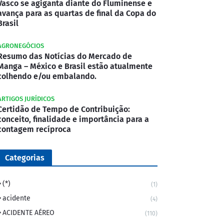
Vasco se agiganta diante do Fluminense e
avança para as quartas de final da Copa do
Brasil
AGRONEGÓCIOS
Resumo das Notícias do Mercado de
Manga – México e Brasil estão atualmente
colhendo e/ou embalando.
ARTIGOS JURÍDICOS
Certidão de Tempo de Contribuição:
conceito, finalidade e importância para a
contagem recíproca
Categorias
(*)
(1)
acidente
(4)
ACIDENTE AÉREO
(110)