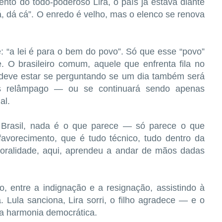
nto do todo-poderoso Lira, o país já estava diante
, dá cá”. O enredo é velho, mas o elenco se renova
re: “a lei é para o bem do povo”. Só que esse “povo”
. O brasileiro comum, aquele que enfrenta fila no
 deve estar se perguntando se um dia também será
eis relâmpago — ou se continuará sendo apenas
al.
Brasil, nada é o que parece — só parece o que
avorecimento, que é tudo técnico, tudo dentro da
moralidade, aqui, aprendeu a andar de mãos dadas
, entre a indignação e a resignação, assistindo à
a. Lula sanciona, Lira sorri, o filho agradece — e o
ta harmonia democrática.