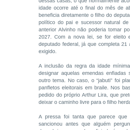
dessas casas, o que normalmente acon
idade ocorre até o final do mês de a
beneficia diretamente o filho do deputa
político do pai e sucessor natural 
anterior Alvinho não poderia tomar p
2027. Com a nova lei, se for eleit
deputado federal, já que completa 2
exigido.
A inclusão da regra da idade mínima
designar aquelas emendas enfiadas s
outro tema. No caso, o “jabuti” foi pl
panfletos eleitorais em braile. Nos ba
pedido do próprio Arthur Lira, que pr
deixar o caminho livre para o filho herda
A pressa foi tanta que parece que a
sancionou antes que alguém pergu