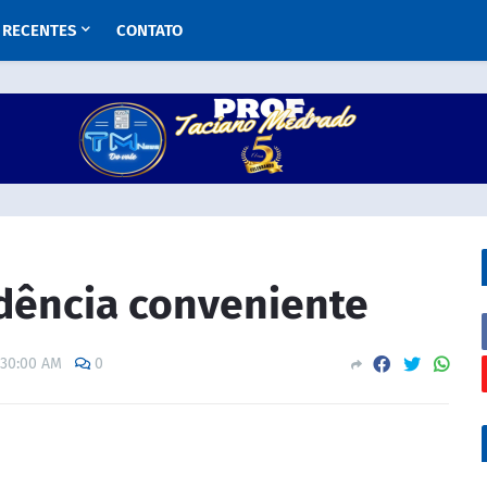
RECENTES
CONTATO
idência conveniente
:30:00 AM
0