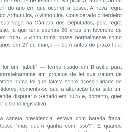
tece em 1º de fevereiro. Na prática, a medição de
bril do ano em que ocorrer a posse. A nova regra
do Arthur Lira, Alvinho Lira. Considerado o herdeiro
de sua vaga na Câmara dos Deputados, pela regra
osse, já que teria apenas 20 anos em fevereiro de
o em 2026, Alvinho toma posse normalmente como
1 anos em 27 de março — bem antes do prazo final
 foi um “jabuti” — termo usado em Brasília para
orrateiramente em projetos de lei que tratam de
antado numa lei que falava sobre acessibilidade de
stidores, comenta-se que a alteração teria sido um
etende disputar o Senado em 2026 e, portanto, quer
r o trono legislativo.
 caneta presidencial estava com bateria fraca:
ntasse “mas quem ganha com isso?”. E quando