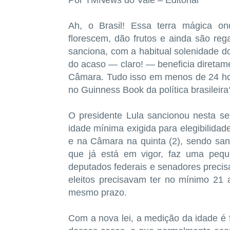
Por TMNews do Vale – Editorial
Ah, o Brasil! Essa terra mágica o
florescem, dão frutos e ainda são reg
sanciona, com a habitual solenidade d
do acaso — claro! — beneficia diretame
Câmara. Tudo isso em menos de 24 hor
no Guinness Book da política brasileira
O presidente Lula sancionou nesta sex
idade mínima exigida para elegibilidad
e na Câmara na quinta (2), sendo san
que já está em vigor, faz uma peq
deputados federais e senadores precis
eleitos precisavam ter no mínimo 21
mesmo prazo.
Com a nova lei, a medição da idade é 