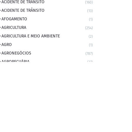
ACIDENTE DE TRANSITO
(160)
ACIDENTE DE TRÂNSITO
(13)
AFOGAMENTO
(1)
AGRICULTURA
(254)
AGRICULTURA E MEIO AMBIENTE
(2)
AGRO
(1)
AGRONEGÓCIOS
(787)
AGROPECUÁRIA
(37)
AMBIENTE
(9)
ANIVERSARIANTE DO DIA
(2)
ANIVERSÁRIO DA CIDADE
(2)
ANIVERSÁRIOS
(1)
APEXBRASIL
(1)
artigo
(5)
ARTIGOS
(339)
ARTIGOS JURÍDICOS
(17)