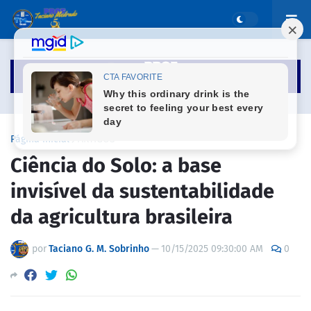
Página inicial
ARTIGOS
Ciência do Solo: a base
invisível da sustentabilidade
da agricultura brasileira
por
Taciano G. M. Sobrinho
—
10/15/2025 09:30:00 AM
0