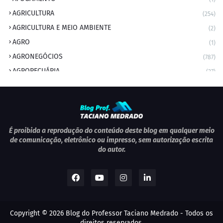
AGRICULTURA
(254)
AGRICULTURA E MEIO AMBIENTE
(2)
AGRO
(1)
AGRONEGÓCIOS
(787)
AGROPECUÁRIA
(37)
AMBIENTE
(9)
ANIVERSARIANTE DO DIA
(2)
ANIVERSÁRIO DA CIDADE
(2)
ANIVERSÁRIOS
(1)
É proibida a reprodução do conteúdo deste blog em qualquer meio
de comunicação, eletrônico ou impresso, sem autorização escrita
APEXBRASIL
(1)
do autor.
artigo
(5)
ARTIGOS
(339)
ARTIGOS JURÍDICOS
(17)
AS RAPIDINHAS DO PROFESSOR
(1)
Copyright ©
2026
Blog do Professor Taciano Medrado
- Todos os
AVIAÇÃO
(1)
direitos reservados.