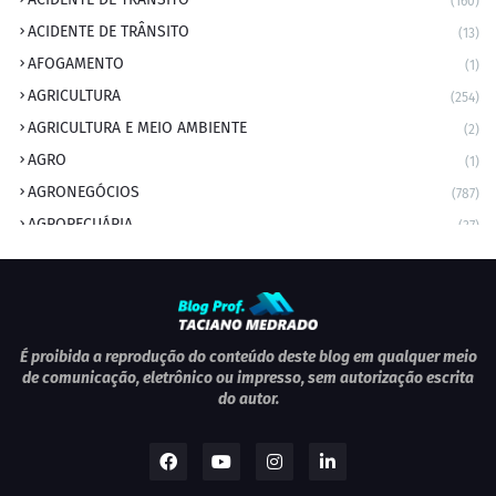
(160)
ACIDENTE DE TRÂNSITO
(13)
AFOGAMENTO
(1)
AGRICULTURA
(254)
AGRICULTURA E MEIO AMBIENTE
(2)
AGRO
(1)
AGRONEGÓCIOS
(787)
AGROPECUÁRIA
(37)
AMBIENTE
(9)
ANIVERSARIANTE DO DIA
(2)
ANIVERSÁRIO DA CIDADE
(2)
ANIVERSÁRIOS
(1)
É proibida a reprodução do conteúdo deste blog em qualquer meio
de comunicação, eletrônico ou impresso, sem autorização escrita
APEXBRASIL
(1)
do autor.
artigo
(5)
ARTIGOS
(339)
ARTIGOS JURÍDICOS
(17)