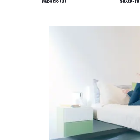
sábado (8)
sexta-fei