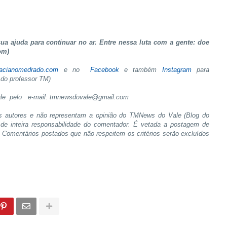
a ajuda para continuar no ar. Entre nessa luta com a gente: doe
om)
tacianomedrado.com
e no
Facebook
e também
Instagram
para
do professor TM)
le pelo
e-mail: tmnewsdovale@gmail.com
s autores e não representam a opinião do TMNews do Vale (Blog do
de inteira responsabilidade do comentador. É vetada a postagem de
s. Comentários postados que não respeitem os critérios serão excluídos