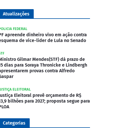
Atualizações
POLICIA FEDERAL
PF apreende dinheiro vivo em ação contra
esquema de vice-líder de Lula no Senado
STF
Ministro Gilmar Mendes(STF) dá prazo de
15 dias para Soraya Thronicke e Lindbergh
apresentarem provas contra Alfredo
Gaspar
JUSTIÇA ELEITORAL
Justiça Eleitoral prevê orçamento de R$
13,9 bilhões para 2027; proposta segue para
PLOA
Categorias