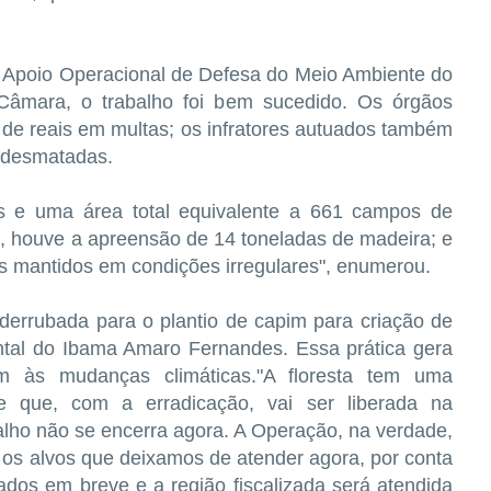
 Apoio Operacional de Defesa do Meio Ambiente do
Câmara, o trabalho foi bem sucedido. Os órgãos
 de reais em multas; os infratores autuados também
s desmatadas.
os e uma área total equivalente a 661 campos de
o, houve a apreensão de 14 toneladas de madeira; e
es mantidos em condições irregulares", enumerou.
 derrubada para o plantio de capim para criação de
ntal do Ibama Amaro Fernandes. Essa prática gera
m às mudanças climáticas."A floresta tem uma
e que, com a erradicação, vai ser liberada na
alho não se encerra agora. A Operação, na verdade,
o; os alvos que deixamos de atender agora, por conta
iados em breve e a região fiscalizada será atendida