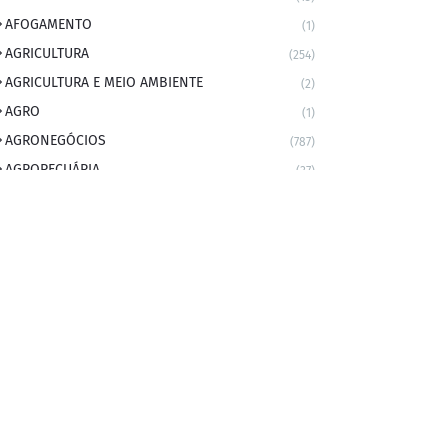
AFOGAMENTO
(1)
AGRICULTURA
(254)
AGRICULTURA E MEIO AMBIENTE
(2)
AGRO
(1)
AGRONEGÓCIOS
(787)
AGROPECUÁRIA
(37)
AMBIENTE
(9)
ANIVERSARIANTE DO DIA
(2)
ANIVERSÁRIO DA CIDADE
(2)
ANIVERSÁRIOS
(1)
APEXBRASIL
(1)
artigo
(5)
ARTIGOS
(339)
ARTIGOS JURÍDICOS
(17)
AS RAPIDINHAS DO PROFESSOR
(1)