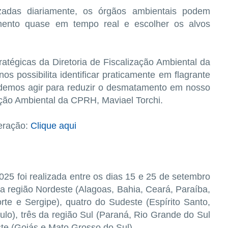
zadas diariamente, os órgãos ambientais podem
amento quase em tempo real e escolher os alvos
ratégicas da Diretoria de Fiscalização Ambiental da
os possibilita identificar praticamente em flagrante
udemos agir para reduzir o desmatamento em nosso
zação Ambiental da CPRH, Maviael Torchi.
peração:
Clique aqui
25 foi realizada entre os dias 15 e 25 de setembro
da região Nordeste (Alagoas, Bahia, Ceará, Paraíba,
te e Sergipe), quatro do Sudeste (Espírito Santo,
lo), três da região Sul (Paraná, Rio Grande do Sul
te (Goiás e Mato Grosso do Sul).