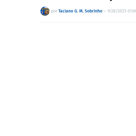
por
Taciano G. M. Sobrinho
—
9/28/2025 01:0