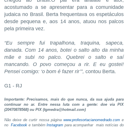
acostumado a se apresentar para a comunidade
judaica no Brasil. Berta frequentava os espetáculos
desde pequena e, aos 14 anos, atuou nos palcos
pela primeira vez.
“Eu sempre fui trapalhona, traquina, sapeca,
danada. Com 14 anos, botei o salto alto da minha
mãe e subi no palco. Quebrei o salto e saí
mancando. O povo começou a rir. E eu gostei!
Pensei comigo: ‘o bom é fazer rir’”,
contou Berta.
G1 - RJ
Importante: Precisamos, mais do que nunca, da sua ajuda para
continuar no ar. Entre nessa luta com a gente: doe via PIX
(20470878568) ou PIX (tgmedra@hotmail.com)
Não deixe de curtir nossa página
www.profesortacianomedrado.com
e
no
Facebook
e também
Instagram
para acompanhar mais notícias do