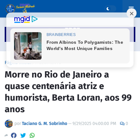
Página inicial
FALECIMENTO
Morre no Rio de Janeiro a
quase centenária atriz e
humorista, Berta Loran, aos 99
anos
por
Taciano G. M. Sobrinho
—
9/29/2025 04:00:00 PM
0