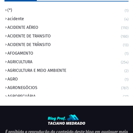
(*)
(1)
acidente
(4)
ACIDENTE AÉREO
(110)
ACIDENTE DE TRANSITO
(160)
ACIDENTE DE TRÂNSITO
(13)
AFOGAMENTO
(1)
AGRICULTURA
(254)
AGRICULTURA E MEIO AMBIENTE
(2)
AGRO
(1)
AGRONEGÓCIOS
(787)
AGROPECUÁRIA
(37)
AMBIENTE
(9)
ANIVERSARIANTE DO DIA
(2)
ANIVERSÁRIO DA CIDADE
(2)
ANIVERSÁRIOS
(1)
É proibida a reprodução do conteúdo deste blog em qualquer meio