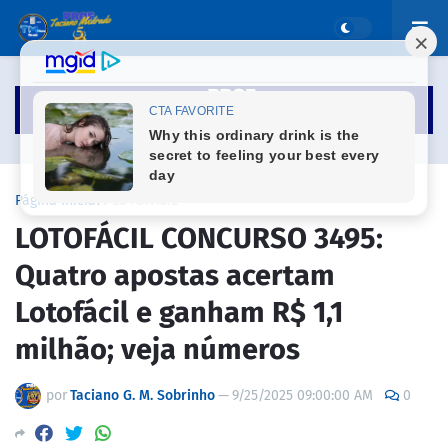
Página inicial
LOTOFÁCIL
LOTOFÁCIL CONCURSO 3495:
Quatro apostas acertam
Lotofácil e ganham R$ 1,1
milhão; veja números
por
Taciano G. M. Sobrinho
—
9/25/2025 09:00:00 AM
0