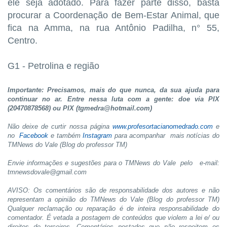
ele seja adotado. Para fazer parte disso, basta
procurar a Coordenação de Bem-Estar Animal, que
fica na Amma, na rua Antônio Padilha, n° 55,
Centro.
G1 - Petrolina e região
Importante: Precisamos, mais do que nunca, da sua ajuda para
continuar no ar. Entre nessa luta com a gente: doe via PIX
(20470878568) ou PIX (tgmedra@hotmail.com)
Não deixe de curtir nossa página
www.profesortacianomedrado.com
e
no
Facebook
e também
Instagram
para acompanhar mais notícias do
TMNews do Vale (Blog do professor TM)
Envie informações e sugestões para o TMNews do Vale pelo e-mail:
tmnewsdovale@gmail.com
AVISO: Os comentários são de responsabilidade dos autores e não
representam a opinião do TMNews do Vale (Blog do professor TM)
Qualquer reclamação ou reparação é de inteira responsabilidade do
comentador. É vetada a postagem de conteúdos que violem a lei e/ ou
direitos de terceiros. Comentários postados que não respeitem os