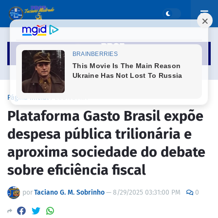
Página inicial
ECONOMIA
Plataforma Gasto Brasil expõe
despesa pública trilionária e
aproxima sociedade do debate
sobre eficiência fiscal
por
Taciano G. M. Sobrinho
—
8/29/2025 03:31:00 PM
0