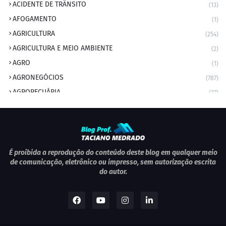
ACIDENTE DE TRÂNSITO
(13)
AFOGAMENTO
(1)
AGRICULTURA
(254)
AGRICULTURA E MEIO AMBIENTE
(2)
AGRO
(1)
AGRONEGÓCIOS
(787)
AGROPECUÁRIA
(37)
AMBIENTE
(9)
ANIVERSARIANTE DO DIA
(2)
ANIVERSÁRIO DA CIDADE
(2)
ANIVERSÁRIOS
(1)
É proibida a reprodução do conteúdo deste blog em qualquer meio
de comunicação, eletrônico ou impresso, sem autorização escrita
APEXBRASIL
(1)
do autor.
artigo
(5)
ARTIGOS
(339)
ARTIGOS JURÍDICOS
(17)
AS RAPIDINHAS DO PROFESSOR
(1)