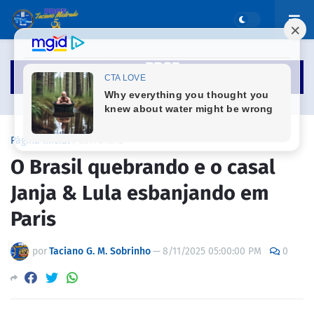
Página inicial
EDITORIAL
O Brasil quebrando e o casal
Janja & Lula esbanjando em
Paris
por
Taciano G. M. Sobrinho
—
8/11/2025 05:00:00 PM
0