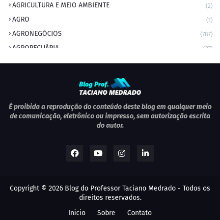
AGRICULTURA E MEIO AMBIENTE
(2)
AGRO
(1)
AGRONEGÓCIOS
(787)
AGROPECUÁRIA
(37)
AMBIENTE
(9)
ANIVERSARIANTE DO DIA
(2)
ANIVERSÁRIO DA CIDADE
(2)
ANIVERSÁRIOS
(1)
É proibida a reprodução do conteúdo deste blog em qualquer meio
de comunicação, eletrônico ou impresso, sem autorização escrita
APEXBRASIL
(1)
do autor.
artigo
(5)
ARTIGOS
(339)
ARTIGOS JURÍDICOS
(17)
AS RAPIDINHAS DO PROFESSOR
(1)
Copyright ©
2026
Blog do Professor Taciano Medrado
- Todos os
AVIAÇÃO
(1)
direitos reservados.
BOLETIM
(1)
Inicio
Sobre
Contato
BOMBEIRO MILITAR
(1)