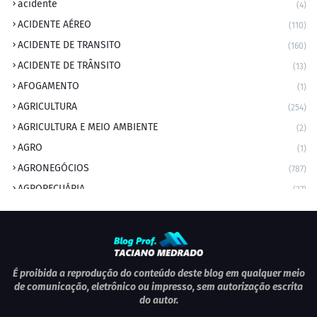
acidente
(4)
ACIDENTE AÉREO
(110)
ACIDENTE DE TRANSITO
(160)
ACIDENTE DE TRÂNSITO
(13)
AFOGAMENTO
(1)
AGRICULTURA
(254)
AGRICULTURA E MEIO AMBIENTE
(2)
AGRO
(1)
AGRONEGÓCIOS
(787)
AGROPECUÁRIA
(37)
AMBIENTE
(9)
ANIVERSARIANTE DO DIA
(2)
ANIVERSÁRIO DA CIDADE
(2)
ANIVERSÁRIOS
(1)
É proibida a reprodução do conteúdo deste blog em qualquer meio
de comunicação, eletrônico ou impresso, sem autorização escrita
APEXBRASIL
(1)
do autor.
artigo
(5)