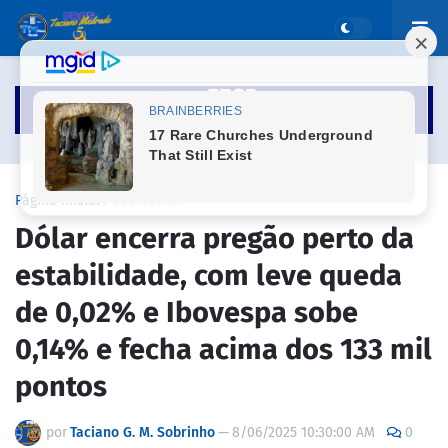
Página inicial
ECONOMIA
Dólar encerra pregão perto da
estabilidade, com leve queda
de 0,02% e Ibovespa sobe
0,14% e fecha acima dos 133 mil
pontos
por
Taciano G. M. Sobrinho
—
8/06/2025 10:30:00 AM
0