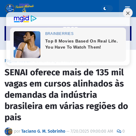
Página inicial
QUALIFICAÇÃO PROFISSIONAL
SENAI oferece mais de 135 mil
vagas em cursos alinhados às
demandas da indústria
brasileira em várias regiões do
pais
por
Taciano G. M. Sobrinho
—
7/20/2025 09:00:00 AM
0