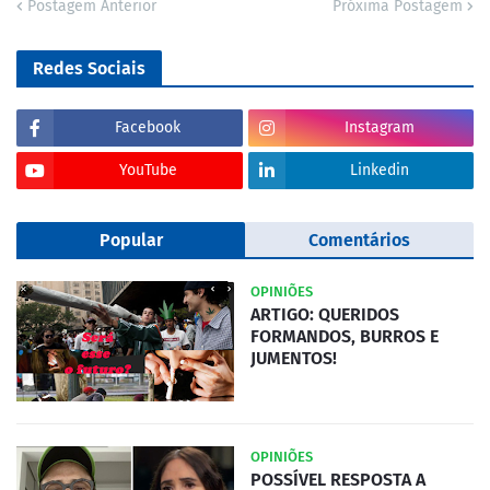
Postagem Anterior
Próxima Postagem
Redes Sociais
Facebook
Instagram
YouTube
Linkedin
Popular
Comentários
OPINIÕES
ARTIGO: QUERIDOS
FORMANDOS, BURROS E
JUMENTOS!
OPINIÕES
POSSÍVEL RESPOSTA A