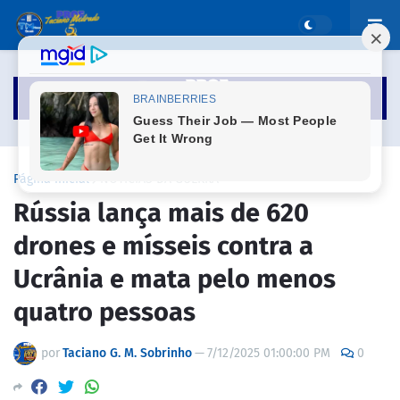
Página inicial
NOTICIAS DA GUERRA
Rússia lança mais de 620
drones e mísseis contra a
Ucrânia e mata pelo menos
quatro pessoas
por
Taciano G. M. Sobrinho
—
7/12/2025 01:00:00 PM
0