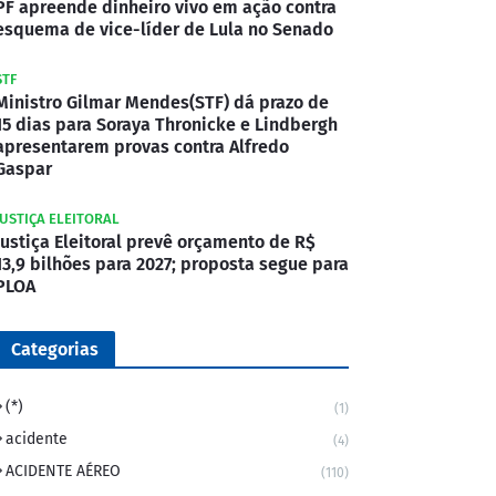
PF apreende dinheiro vivo em ação contra
esquema de vice-líder de Lula no Senado
STF
Ministro Gilmar Mendes(STF) dá prazo de
15 dias para Soraya Thronicke e Lindbergh
apresentarem provas contra Alfredo
Gaspar
JUSTIÇA ELEITORAL
Justiça Eleitoral prevê orçamento de R$
13,9 bilhões para 2027; proposta segue para
PLOA
Categorias
(*)
(1)
acidente
(4)
ACIDENTE AÉREO
(110)