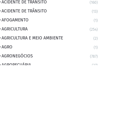
ACIDENTE DE TRANSITO
(160)
ACIDENTE DE TRÂNSITO
(13)
AFOGAMENTO
(1)
AGRICULTURA
(254)
AGRICULTURA E MEIO AMBIENTE
(2)
AGRO
(1)
AGRONEGÓCIOS
(787)
AGROPECUÁRIA
(37)
AMBIENTE
(9)
ANIVERSARIANTE DO DIA
(2)
ANIVERSÁRIO DA CIDADE
(2)
ANIVERSÁRIOS
(1)
APEXBRASIL
(1)
artigo
(5)
ARTIGOS
(339)
ARTIGOS JURÍDICOS
(17)