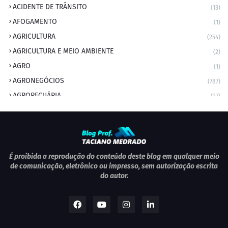
ACIDENTE DE TRÂNSITO
(13)
AFOGAMENTO
(1)
AGRICULTURA
(254)
AGRICULTURA E MEIO AMBIENTE
(2)
AGRO
(1)
AGRONEGÓCIOS
(787)
AGROPECUÁRIA
(37)
AMBIENTE
(9)
ANIVERSARIANTE DO DIA
(2)
ANIVERSÁRIO DA CIDADE
(2)
ANIVERSÁRIOS
(1)
É proibida a reprodução do conteúdo deste blog em qualquer meio
de comunicação, eletrônico ou impresso, sem autorização escrita
APEXBRASIL
(1)
do autor.
artigo
(5)
ARTIGOS
(339)
ARTIGOS JURÍDICOS
(17)