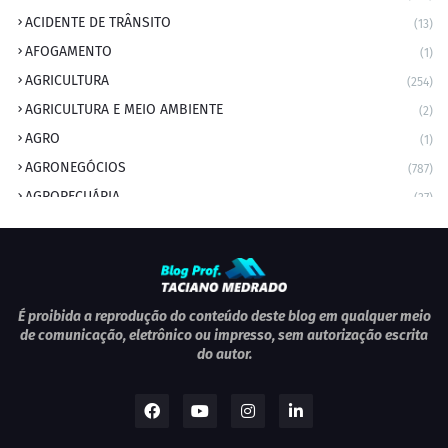
ACIDENTE DE TRÂNSITO
(13)
AFOGAMENTO
(1)
AGRICULTURA
(254)
AGRICULTURA E MEIO AMBIENTE
(2)
AGRO
(1)
AGRONEGÓCIOS
(787)
AGROPECUÁRIA
(37)
AMBIENTE
(9)
ANIVERSARIANTE DO DIA
(2)
ANIVERSÁRIO DA CIDADE
(2)
ANIVERSÁRIOS
(1)
É proibida a reprodução do conteúdo deste blog em qualquer meio
de comunicação, eletrônico ou impresso, sem autorização escrita
APEXBRASIL
(1)
do autor.
artigo
(5)
ARTIGOS
(339)
ARTIGOS JURÍDICOS
(17)