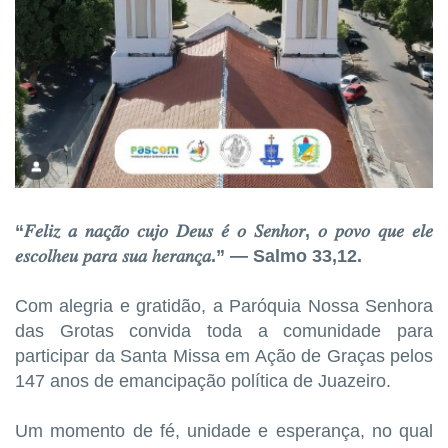
“𝐹𝑒𝑙𝑖𝑧 𝑎 𝑛𝑎𝑐̧𝑎̃𝑜 𝑐𝑢𝑗𝑜 𝐷𝑒𝑢𝑠 𝑒́ 𝑜 𝑆𝑒𝑛ℎ𝑜𝑟, 𝑜 𝑝𝑜𝑣𝑜 𝑞𝑢𝑒 𝑒𝑙𝑒
𝑒𝑠𝑐𝑜𝑙ℎ𝑒𝑢 𝑝𝑎𝑟𝑎 𝑠𝑢𝑎 ℎ𝑒𝑟𝑎𝑛𝑐̧𝑎.” — Salmo 33,12.
Com alegria e gratidão, a Paróquia Nossa Senhora
das Grotas convida toda a comunidade para
participar da Santa Missa em Ação de Graças pelos
147 anos de emancipação política de Juazeiro.
Um momento de fé, unidade e esperança, no qual