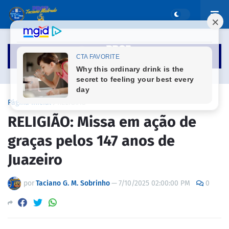
Página inicial
RELIGIÃO
RELIGIÃO: Missa em ação de
graças pelos 147 anos de
Juazeiro
por
Taciano G. M. Sobrinho
—
7/10/2025 02:00:00 PM
0