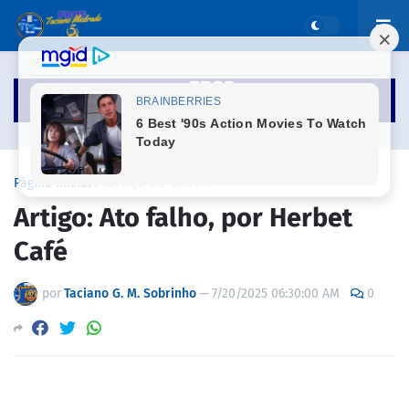
Página inicial
ESPAÇO DO LEITOR
Artigo: Ato falho, por Herbet
Café
por
Taciano G. M. Sobrinho
—
7/20/2025 06:30:00 AM
0