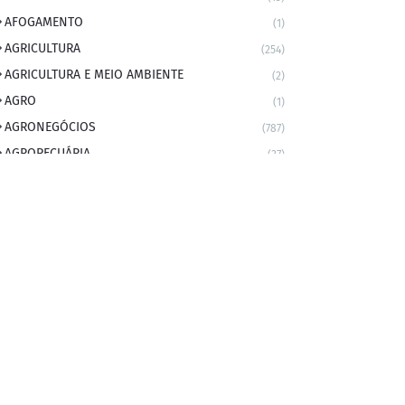
AFOGAMENTO
(1)
AGRICULTURA
(254)
AGRICULTURA E MEIO AMBIENTE
(2)
AGRO
(1)
AGRONEGÓCIOS
(787)
AGROPECUÁRIA
(37)
AMBIENTE
(9)
ANIVERSARIANTE DO DIA
(2)
ANIVERSÁRIO DA CIDADE
(2)
ANIVERSÁRIOS
(1)
APEXBRASIL
(1)
artigo
(5)
ARTIGOS
(339)
ARTIGOS JURÍDICOS
(17)
AS RAPIDINHAS DO PROFESSOR
(1)