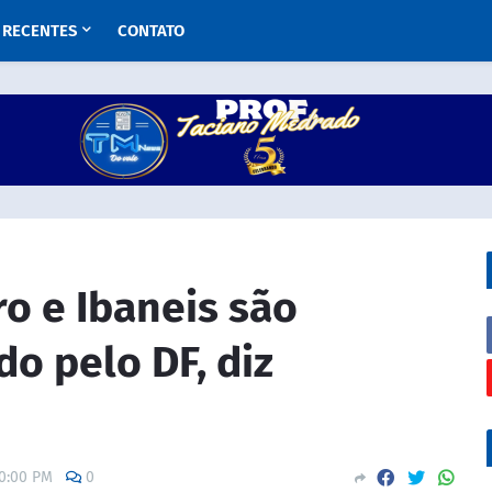
RECENTES
CONTATO
o e Ibaneis são
do pelo DF, diz
00:00 PM
0