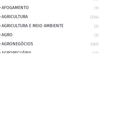
AFOGAMENTO
(1)
AGRICULTURA
(254)
AGRICULTURA E MEIO AMBIENTE
(2)
AGRO
(1)
AGRONEGÓCIOS
(787)
AGROPECUÁRIA
(37)
AMBIENTE
(9)
ANIVERSARIANTE DO DIA
(2)
ANIVERSÁRIO DA CIDADE
(2)
ANIVERSÁRIOS
(1)
APEXBRASIL
(1)
artigo
(5)
ARTIGOS
(339)
ARTIGOS JURÍDICOS
(17)
AS RAPIDINHAS DO PROFESSOR
(1)