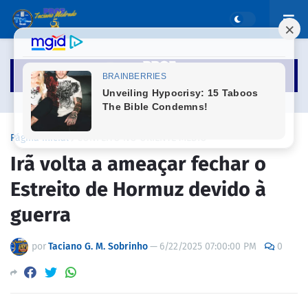
Página inicial
CONFLITO NO ORIENTE MÉDIO
Irã volta a ameaçar fechar o
Estreito de Hormuz devido à
guerra
por
Taciano G. M. Sobrinho
—
6/22/2025 07:00:00 PM
0