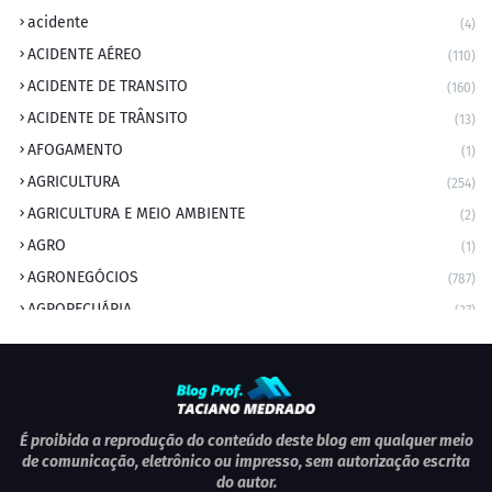
acidente
(4)
ACIDENTE AÉREO
(110)
ACIDENTE DE TRANSITO
(160)
ACIDENTE DE TRÂNSITO
(13)
AFOGAMENTO
(1)
AGRICULTURA
(254)
AGRICULTURA E MEIO AMBIENTE
(2)
AGRO
(1)
AGRONEGÓCIOS
(787)
AGROPECUÁRIA
(37)
AMBIENTE
(9)
ANIVERSARIANTE DO DIA
(2)
ANIVERSÁRIO DA CIDADE
(2)
ANIVERSÁRIOS
(1)
É proibida a reprodução do conteúdo deste blog em qualquer meio
de comunicação, eletrônico ou impresso, sem autorização escrita
APEXBRASIL
(1)
do autor.