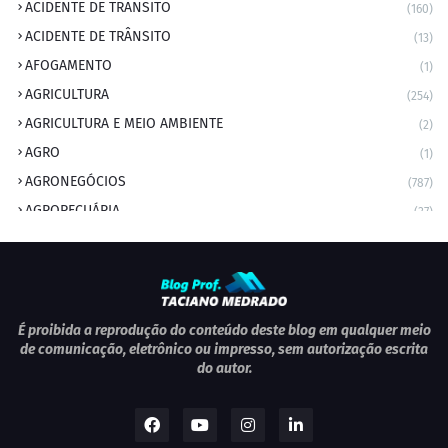
ACIDENTE DE TRANSITO
(160)
ACIDENTE DE TRÂNSITO
(13)
AFOGAMENTO
(1)
AGRICULTURA
(254)
AGRICULTURA E MEIO AMBIENTE
(2)
AGRO
(1)
AGRONEGÓCIOS
(787)
AGROPECUÁRIA
(37)
AMBIENTE
(9)
ANIVERSARIANTE DO DIA
(2)
ANIVERSÁRIO DA CIDADE
(2)
ANIVERSÁRIOS
(1)
É proibida a reprodução do conteúdo deste blog em qualquer meio
de comunicação, eletrônico ou impresso, sem autorização escrita
APEXBRASIL
(1)
do autor.
artigo
(5)
ARTIGOS
(339)
ARTIGOS JURÍDICOS
(17)