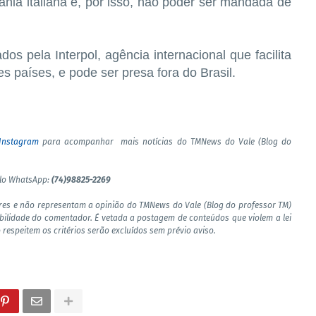
ania italiana e, por isso, não poder ser mandada de
ados pela Interpol, agência internacional que facilita
es países, e pode ser presa fora do Brasil.
Instagram
para acompanhar mais notícias do TMNews do Vale (Blog do
elo WhatsApp:
(74)98825-2269
res e não representam a opinião do TMNews do Vale (Blog do professor TM)
bilidade do comentador. É vetada a postagem de conteúdos que violem a lei
 respeitem os critérios serão excluídos sem prévio aviso.