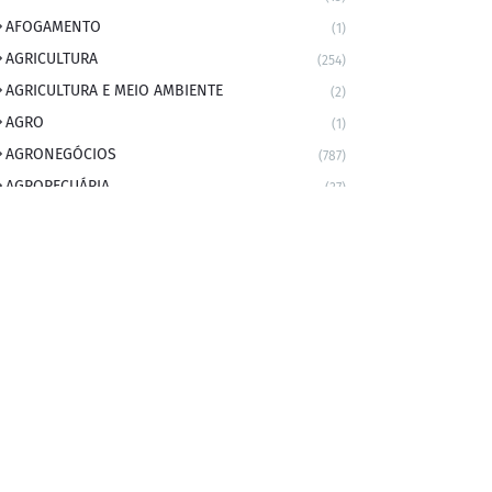
AFOGAMENTO
(1)
AGRICULTURA
(254)
AGRICULTURA E MEIO AMBIENTE
(2)
AGRO
(1)
AGRONEGÓCIOS
(787)
AGROPECUÁRIA
(37)
AMBIENTE
(9)
ANIVERSARIANTE DO DIA
(2)
ANIVERSÁRIO DA CIDADE
(2)
ANIVERSÁRIOS
(1)
APEXBRASIL
(1)
artigo
(5)
ARTIGOS
(339)
ARTIGOS JURÍDICOS
(17)
AS RAPIDINHAS DO PROFESSOR
(1)