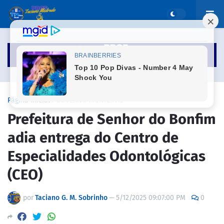
Página inicial
GOVERNO MUNICIPAL
Prefeitura de Senhor do Bonfim
adia entrega do Centro de
Especialidades Odontológicas
(CEO)
por
Taciano G. M. Sobrinho
—
5/12/2025 09:07:00 PM
0