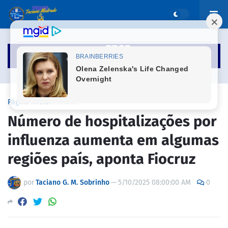
Página inicial
SAÚDE
Número de hospitalizações por
influenza aumenta em algumas
regiões país, aponta Fiocruz
por
Taciano G. M. Sobrinho
—
5/10/2025 08:00:00 AM
0