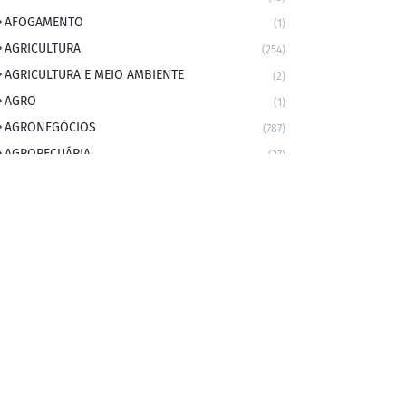
AFOGAMENTO
(1)
AGRICULTURA
(254)
AGRICULTURA E MEIO AMBIENTE
(2)
AGRO
(1)
AGRONEGÓCIOS
(787)
AGROPECUÁRIA
(37)
AMBIENTE
(9)
ANIVERSARIANTE DO DIA
(2)
ANIVERSÁRIO DA CIDADE
(2)
ANIVERSÁRIOS
(1)
APEXBRASIL
(1)
artigo
(5)
ARTIGOS
(339)
ARTIGOS JURÍDICOS
(17)
AS RAPIDINHAS DO PROFESSOR
(1)