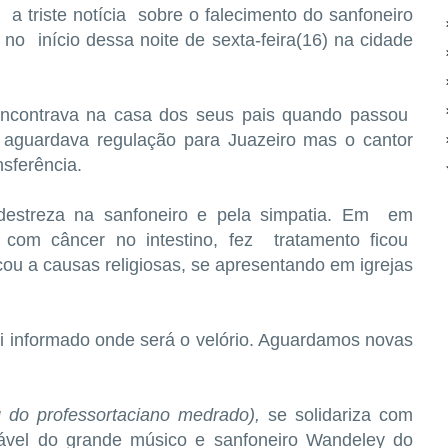
e
a triste notícia sobre o falecimento do sanfoneiro
no início dessa noite de sexta-feira(16) na cidade
encontrava na casa dos seus pais quando passou
e aguardava
regulação para Juazeiro mas o cantor
nsferência.
 destreza na sanfoneiro e pela simpatia. Em
em
do com
câncer no intestino, fez
tratamento ficou
icou
a causas religiosas, se apresentando em igrejas
i informado onde será o velório. Aguardamos novas
g do professortaciano medrado),
se solidariza com
rável do grande músico e sanfoneiro Wandeley do