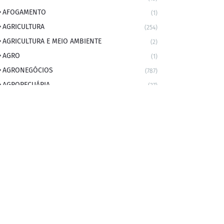
AFOGAMENTO
(1)
AGRICULTURA
(254)
AGRICULTURA E MEIO AMBIENTE
(2)
AGRO
(1)
AGRONEGÓCIOS
(787)
AGROPECUÁRIA
(37)
AMBIENTE
(9)
ANIVERSARIANTE DO DIA
(2)
ANIVERSÁRIO DA CIDADE
(2)
ANIVERSÁRIOS
(1)
APEXBRASIL
(1)
artigo
(5)
ARTIGOS
(339)
ARTIGOS JURÍDICOS
(17)
AS RAPIDINHAS DO PROFESSOR
(1)