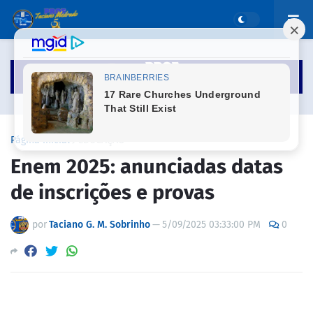
Página inicial
EDUCAÇÃO
Enem 2025: anunciadas datas
de inscrições e provas
por
Taciano G. M. Sobrinho
—
5/09/2025 03:33:00 PM
0