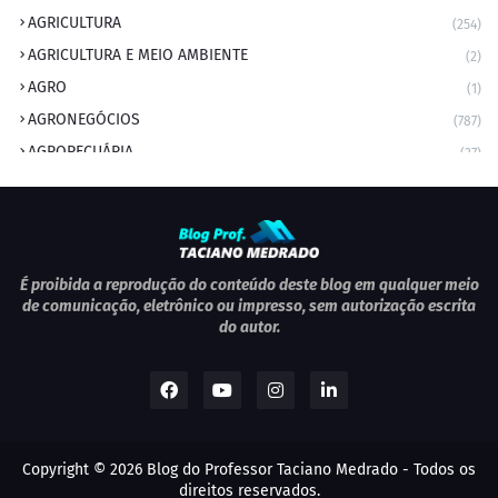
AGRICULTURA
(254)
AGRICULTURA E MEIO AMBIENTE
(2)
AGRO
(1)
AGRONEGÓCIOS
(787)
AGROPECUÁRIA
(37)
AMBIENTE
(9)
ANIVERSARIANTE DO DIA
(2)
ANIVERSÁRIO DA CIDADE
(2)
ANIVERSÁRIOS
(1)
É proibida a reprodução do conteúdo deste blog em qualquer meio
de comunicação, eletrônico ou impresso, sem autorização escrita
APEXBRASIL
(1)
do autor.
artigo
(5)
ARTIGOS
(339)
ARTIGOS JURÍDICOS
(17)
AS RAPIDINHAS DO PROFESSOR
(1)
Copyright ©
2026
Blog do Professor Taciano Medrado
- Todos os
AVIAÇÃO
(1)
direitos reservados.