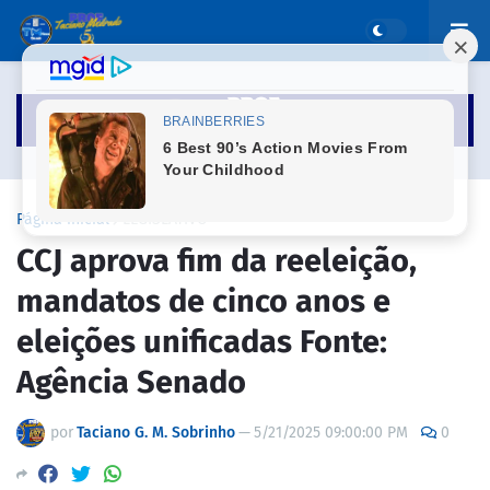
Página inicial
LEGISLATIVO
CCJ aprova fim da reeleição,
mandatos de cinco anos e
eleições unificadas Fonte:
Agência Senado
por
Taciano G. M. Sobrinho
—
5/21/2025 09:00:00 PM
0