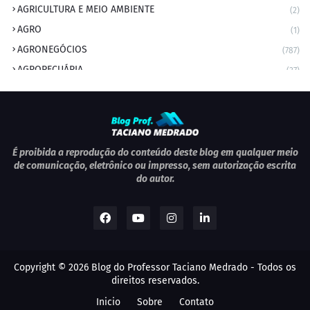
AGRICULTURA E MEIO AMBIENTE
(2)
AGRO
(1)
AGRONEGÓCIOS
(787)
AGROPECUÁRIA
(37)
AMBIENTE
(9)
ANIVERSARIANTE DO DIA
(2)
ANIVERSÁRIO DA CIDADE
(2)
ANIVERSÁRIOS
(1)
É proibida a reprodução do conteúdo deste blog em qualquer meio
de comunicação, eletrônico ou impresso, sem autorização escrita
APEXBRASIL
(1)
do autor.
artigo
(5)
ARTIGOS
(339)
ARTIGOS JURÍDICOS
(17)
AS RAPIDINHAS DO PROFESSOR
(1)
Copyright ©
2026
Blog do Professor Taciano Medrado
- Todos os
AVIAÇÃO
(1)
direitos reservados.
BOLETIM
(1)
Inicio
Sobre
Contato