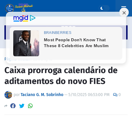
Página inicial
EDUCAÇÃO
Caixa prorroga calendário de
aditamentos do novo FIES
por
Taciano G. M. Sobrinho
—
5/10/2025 06:53:00 PM
0