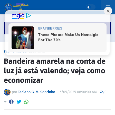
Página inicial
ECONOMIA
Bandeira amarela na conta de
luz já está valendo; veja como
economizar
por
Taciano G. M. Sobrinho
—
5/05/2025 08:00:00 AM
0