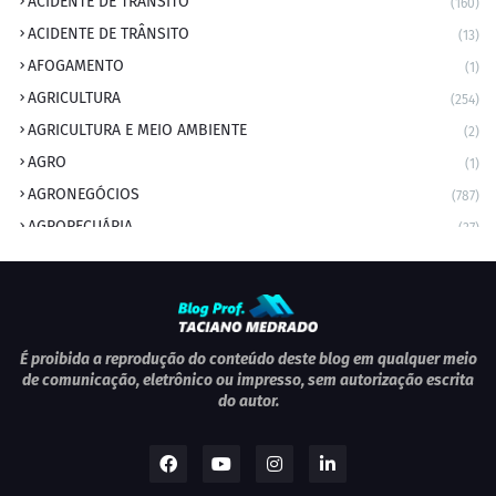
ACIDENTE DE TRANSITO
(160)
ACIDENTE DE TRÂNSITO
(13)
AFOGAMENTO
(1)
AGRICULTURA
(254)
AGRICULTURA E MEIO AMBIENTE
(2)
AGRO
(1)
AGRONEGÓCIOS
(787)
AGROPECUÁRIA
(37)
AMBIENTE
(9)
ANIVERSARIANTE DO DIA
(2)
ANIVERSÁRIO DA CIDADE
(2)
ANIVERSÁRIOS
(1)
É proibida a reprodução do conteúdo deste blog em qualquer meio
de comunicação, eletrônico ou impresso, sem autorização escrita
APEXBRASIL
(1)
do autor.
artigo
(5)
ARTIGOS
(339)
ARTIGOS JURÍDICOS
(17)