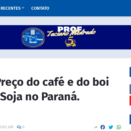
RECENTES
CONTATO
eço do café e do boi
Soja no Paraná.
0:00 AM
0