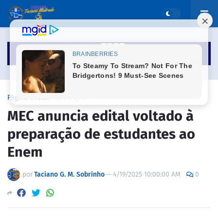
Página inicial
EDUCAÇÃO
MEC anuncia edital voltado à
preparação de estudantes ao
Enem
por
Taciano G. M. Sobrinho
—
4/19/2025 10:00:00 AM
0