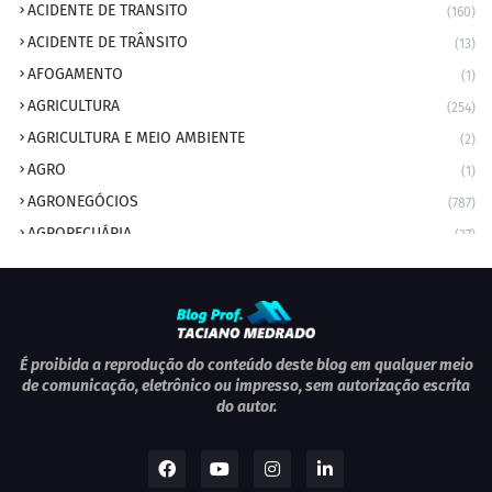
ACIDENTE DE TRANSITO
(160)
ACIDENTE DE TRÂNSITO
(13)
AFOGAMENTO
(1)
AGRICULTURA
(254)
AGRICULTURA E MEIO AMBIENTE
(2)
AGRO
(1)
AGRONEGÓCIOS
(787)
AGROPECUÁRIA
(37)
AMBIENTE
(9)
ANIVERSARIANTE DO DIA
(2)
ANIVERSÁRIO DA CIDADE
(2)
ANIVERSÁRIOS
(1)
É proibida a reprodução do conteúdo deste blog em qualquer meio
de comunicação, eletrônico ou impresso, sem autorização escrita
APEXBRASIL
(1)
do autor.
artigo
(5)
ARTIGOS
(339)
ARTIGOS JURÍDICOS
(17)