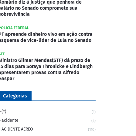
Romário diz à Justiça que penhora de
salário no Senado compromete sua
sobrevivência
POLICIA FEDERAL
PF apreende dinheiro vivo em ação contra
esquema de vice-líder de Lula no Senado
STF
Ministro Gilmar Mendes(STF) dá prazo de
15 dias para Soraya Thronicke e Lindbergh
apresentarem provas contra Alfredo
Gaspar
Categorias
(*)
(1)
acidente
(4)
ACIDENTE AÉREO
(110)