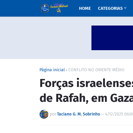
HOME
CATEGORIAS
Página inicial
CONFLITO NO ORIENTE MÉDIO
Forças israelens
de Rafah, em Gaza
por
Taciano G. M. Sobrinho
—
4/12/2025 06:0