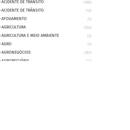
ACIDENTE DE TRANSITO
(160)
ACIDENTE DE TRÂNSITO
(13)
AFOGAMENTO
(1)
AGRICULTURA
(254)
AGRICULTURA E MEIO AMBIENTE
(2)
AGRO
(1)
AGRONEGÓCIOS
(787)
AGROPECUÁRIA
(37)
AMBIENTE
(9)
ANIVERSARIANTE DO DIA
(2)
ANIVERSÁRIO DA CIDADE
(2)
ANIVERSÁRIOS
(1)
APEXBRASIL
(1)
artigo
(5)
ARTIGOS
(339)
ARTIGOS JURÍDICOS
(17)