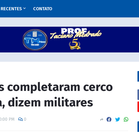
RECENTES
CONTATO
es completaram cerco
, dizem militares
0:00 PM
0