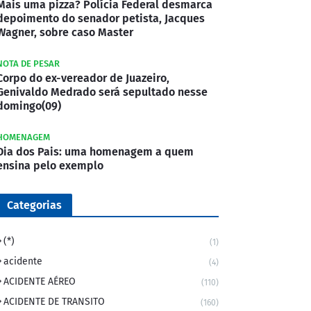
Mais uma pizza? Polícia Federal desmarca
depoimento do senador petista, Jacques
Wagner, sobre caso Master
NOTA DE PESAR
Corpo do ex-vereador de Juazeiro,
Genivaldo Medrado será sepultado nesse
domingo(09)
HOMENAGEM
Dia dos Pais: uma homenagem a quem
ensina pelo exemplo
Categorias
(*)
(1)
acidente
(4)
ACIDENTE AÉREO
(110)
ACIDENTE DE TRANSITO
(160)