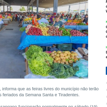
 informa que as feiras livres do município não terão
 feriados da Semana Santa e Tiradentes.
ssangano funcionarão normalmente no sábado (19),